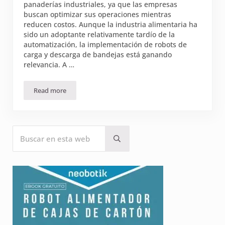
panaderías industriales, ya que las empresas
buscan optimizar sus operaciones mientras
reducen costos. Aunque la industria alimentaria ha
sido un adoptante relativamente tardío de la
automatización, la implementación de robots de
carga y descarga de bandejas está ganando
relevancia. A …
Read more
Robot manipulador de bandejas para carga y descarga en p
Sidebar
Buscar en esta web
Submit search